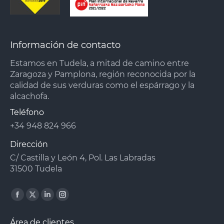
Información de contacto
Estamos en Tudela, a mitad de camino entre
Zaragoza y Pamplona, región reconocida por la
calidad de sus verduras como el espárrago y la
alcachofa.
Teléfono
+34 948 824 966
Dirección
C/ Castilla y León 4, Pol. Las Labradas
31500 Tudela
Facebook
X
Linkedin
Instagram
page
page
page
page
Área de clientes