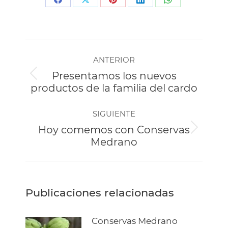
Share
Share
Share
Share
Share
on
on
on
on
on
Facebook
X
Pinterest
LinkedIn
WhatsApp
Navegación
ANTERIOR
entre
Presentamos los nuevos
publicaciones
Publicación
productos de la familia del cardo
anterior:
SIGUIENTE
Hoy comemos con Conservas
Publicación
Medrano
siguiente:
Publicaciones relacionadas
Conservas Medrano