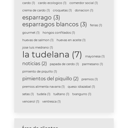
cardo
(1)
cardo ecologico
(1)
comerdor social
(1)
crema de cardo
(1)
croquetas
(1)
donacion
(1)
esparrago
(3)
esparragos blancos
(3)
ferias
(1)
gourmet
(1)
hongos confitados
(1)
huevas de salmon
(1)
huevas en aceite
(1)
jose luis medrano
(1)
la tudelana
(7)
mayonesa
(1)
noticias
(2)
papada de cerdo
(1)
parmesano
(1)
pimiento de piquillo
(1)
pimientos del piquillo
(2)
premios
(1)
premios alimenta navarra
(1)
queso idiazabal
(1)
setas
(1)
tudela
(1)
tuétano
(1)
txangurro
(1)
vencerol
(1)
ventresca
(1)