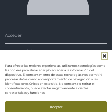
Acceder
Nuestra misión
Nuestra misión es acercar al
consumidor
conservas de verduras y platos
Para ofrecer las mejores experiencias, utilizamos tecnologías como
preparados
de gran calidad a la vez que
las cookies para almacenar y/o acceder a la información del
saludables, fomentando cada vez más el producto
dispositivo. El consentimiento de estas tecnologías nos permitirá
local.
procesar datos como el comportamiento de navegación o las
identificaciones únicas en este sitio. No consentir o retirar el
consentimiento, puede afectar negativamente a ciertas
Aviso legal
características y funciones.
Política de privacidad
Política de cookies
Aceptar