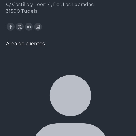
C/ Castilla y León 4, Pol. Las Labradas
31500 Tudela
Facebook
X
Linkedin
Instagram
page
page
page
page
Área de clientes
opens
opens
opens
opens
in
in
in
in
new
new
new
new
window
window
window
window