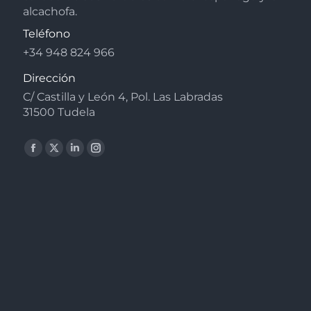
alcachofa.
Teléfono
+34 948 824 966
Dirección
C/ Castilla y León 4, Pol. Las Labradas
31500 Tudela
Facebook
X
Linkedin
Instagram
page
page
page
page
opens
opens
opens
opens
in
in
in
in
new
new
new
new
window
window
window
window