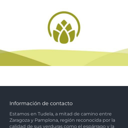
Información de contacto
Estamos en Tudela, a mitad de camino entre
Zaragoza y Pamplona, región reconocida por la
calidad de sus verduras como el espárrago y la