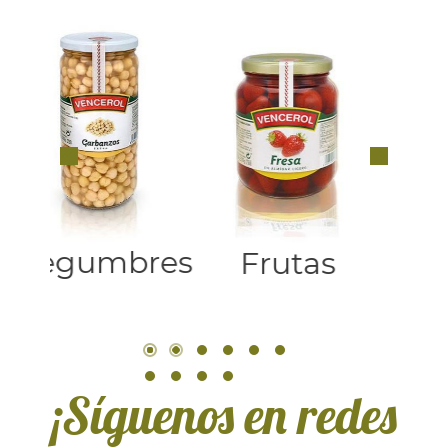
es
E
Frutas
Setas
¡Síguenos en redes