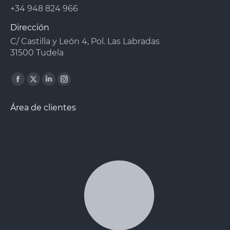
+34 948 824 966
Dirección
C/ Castilla y León 4, Pol. Las Labradas
31500 Tudela
Facebook
X
Linkedin
Instagram
page
page
page
page
Área de clientes
opens
opens
opens
opens
in
in
in
in
new
new
new
new
window
window
window
window