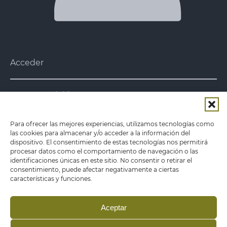
Acceder
Nuestra misión
Nuestra misión es acercar al
consumidor
conservas de verduras y platos
Para ofrecer las mejores experiencias, utilizamos tecnologías como
preparados
de gran calidad a la vez que
las cookies para almacenar y/o acceder a la información del
saludables, fomentando cada vez más el producto
dispositivo. El consentimiento de estas tecnologías nos permitirá
local.
procesar datos como el comportamiento de navegación o las
identificaciones únicas en este sitio. No consentir o retirar el
consentimiento, puede afectar negativamente a ciertas
Aviso legal
características y funciones.
Política de privacidad
Política de cookies
Aceptar