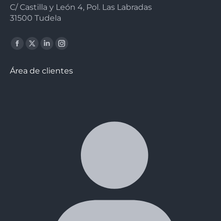
C/ Castilla y León 4, Pol. Las Labradas
31500 Tudela
Facebook
X
Linkedin
Instagram
page
page
page
page
Área de clientes
opens
opens
opens
opens
in
in
in
in
new
new
new
new
window
window
window
window