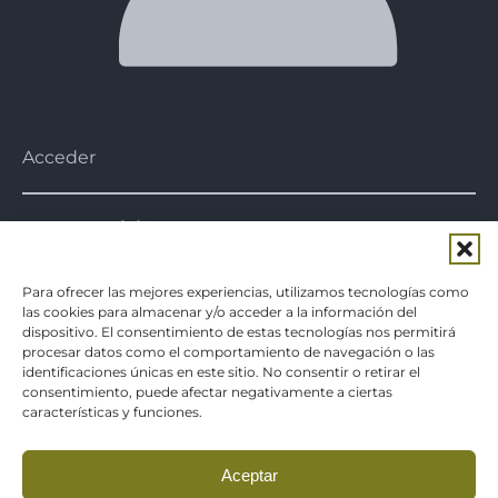
Acceder
Nuestra misión
Nuestra misión es acercar al
consumidor
conservas de verduras y platos
Para ofrecer las mejores experiencias, utilizamos tecnologías como
preparados
de gran calidad a la vez que
las cookies para almacenar y/o acceder a la información del
saludables, fomentando cada vez más el producto
dispositivo. El consentimiento de estas tecnologías nos permitirá
local.
procesar datos como el comportamiento de navegación o las
identificaciones únicas en este sitio. No consentir o retirar el
consentimiento, puede afectar negativamente a ciertas
Aviso legal
características y funciones.
Política de privacidad
Política de cookies
Aceptar