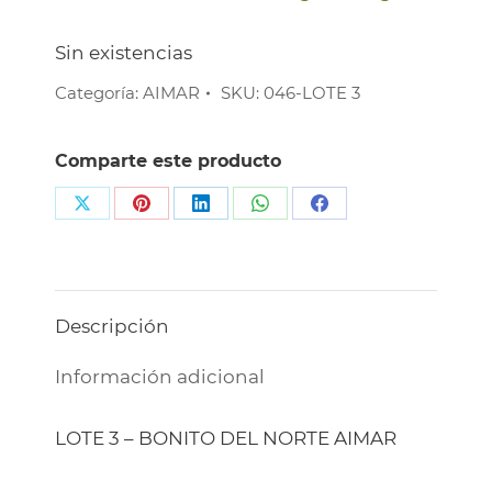
Sin existencias
Categoría:
AIMAR
SKU:
046-LOTE 3
Comparte este producto
Share
Share
Share
Share
Share
on
on
on
on
on
X
Pinterest
LinkedIn
WhatsApp
Facebook
Descripción
Información adicional
LOTE 3 – BONITO DEL NORTE AIMAR