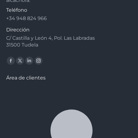
alcachofa.
Teléfono
+34 948 824 966
Dirección
C/ Castilla y León 4, Pol. Las Labradas
31500 Tudela
Facebook
X
Linkedin
Instagram
page
page
page
page
Área de clientes
opens
opens
opens
opens
in
in
in
in
new
new
new
new
window
window
window
window