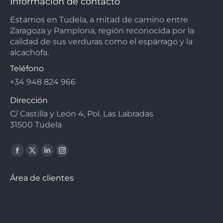
Información de contacto
Estamos en Tudela, a mitad de camino entre
Zaragoza y Pamplona, región reconocida por la
calidad de sus verduras como el espárrago y la
alcachofa.
Teléfono
+34 948 824 966
Dirección
C/ Castilla y León 4, Pol. Las Labradas
31500 Tudela
Facebook
X
Linkedin
Instagram
page
page
page
page
Área de clientes
opens
opens
opens
opens
in
in
in
in
new
new
new
new
window
window
window
window