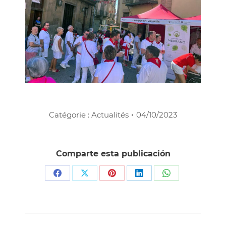
Catégorie :
Actualités
04/10/2023
Comparte esta publicación
Partager
Partager
Partager
Partager
Partager
sur
sur
sur
sur
sur
Facebook
X
Pinterest
LinkedIn
WhatsApp
Navigation