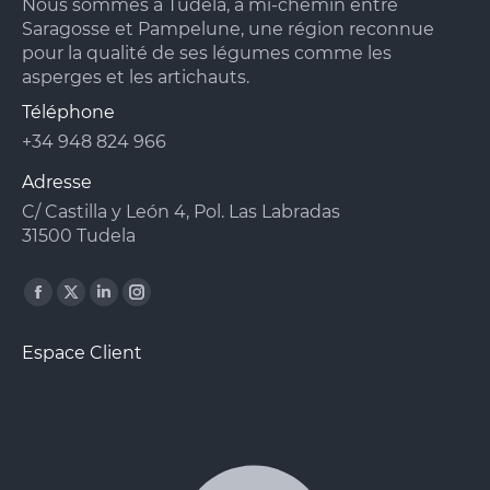
Nous sommes à Tudela, à mi-chemin entre
Saragosse et Pampelune, une région reconnue
pour la qualité de ses légumes comme les
asperges et les artichauts.
Téléphone
+34 948 824 966
Adresse
C/ Castilla y León 4, Pol. Las Labradas
31500 Tudela
Facebook
X
Linkedin
Instagram
page
page
page
page
Espace Client
opens
opens
opens
opens
in
in
in
in
new
new
new
new
window
window
window
window