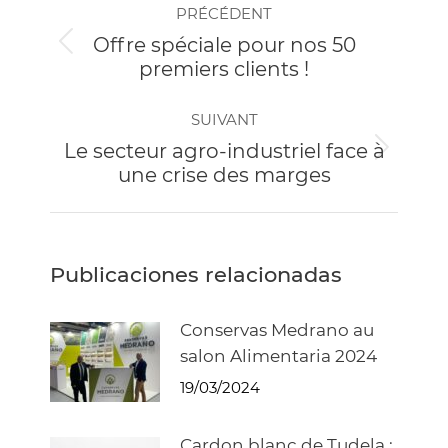
PRÉCÉDENT
article
Offre spéciale pour nos 50
Article
premiers clients !
précédent
:
SUIVANT
Le secteur agro-industriel face à
Article
une crise des marges
suivant
:
Publicaciones relacionadas
Conservas Medrano au
salon Alimentaria 2024
19/03/2024
Cardon blanc de Tudela :