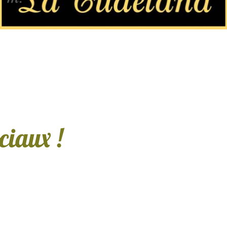
ciaux !
servas
rano