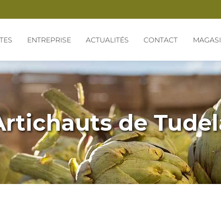
TES
ENTREPRISE
ACTUALITÉS
CONTACT
MAGAS
Artichauts de Tudel