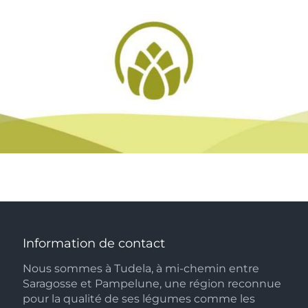
Linkedin
Facebook
Twitter
Ins
Information de contact
Nous sommes à Tudela, à mi-chemin entre
Saragosse et Pampelune, une région reconnue
pour la qualité de ses légumes comme les