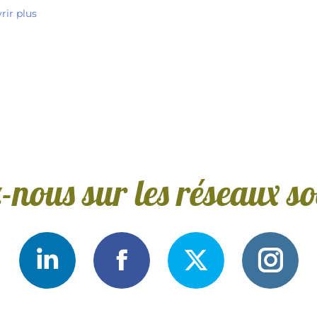
ir plus
-nous sur les réseaux so
Conservas
Conservas
Conservas
Con
Medrano
Medrano
Medrano
Med