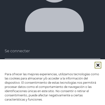
Se connecter
Notre mission
Notre mission est d'apporter au consommateur
Para ofrecer las mejores experiencias, utilizamos tecnologías como
des légumes conservés et des plats
las cookies para almacenar y/o acceder a la información del
préparés
sains et de haute qualité , en privilégiant
dispositivo. El consentimiento de estas tecnologías nos permitirá
de plus en plus les produits locaux.
procesar datos como el comportamiento de navegación o las
identificaciones únicas en este sitio. No consentir o retirar el
consentimiento, puede afectar negativamente a ciertas
Avis juridique
características y funciones.
Politique de confidentialité