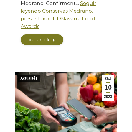
Medrano. Confirment…
Seguir
leyendo
Conservas Medrano,
présent aux III DNavarra Food
Awards
Lire l'article
Actualités
Oct
10
2023