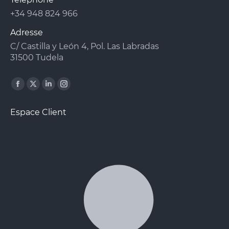
+34 948 824 966
Adresse
C/ Castilla y León 4, Pol. Las Labradas
31500 Tudela
Facebook
X
Linkedin
Instagram
page
page
page
page
Espace Client
opens
opens
opens
opens
in
in
in
in
new
new
new
new
window
window
window
window