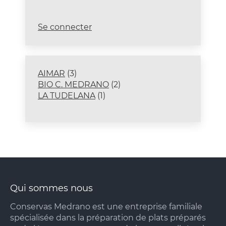
Se connecter
3
AIMAR
3
produits
2
BIO C. MEDRANO
2
1
produits
LA TUDELANA
1
produit
Qui sommes nous
Conservas Medrano est une entreprise familiale
spécialisée dans la préparation de plats préparés