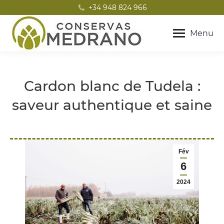
+34 948 824 966
Menu
Cardon blanc de Tudela :
saveur authentique et saine
Vous êtes ici :
Fév
6
2024