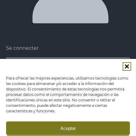
Se connecter
Notre mission
Notre mission est d'apporter au consommateur
Para ofrecer las mejores experiencias, utilizamos tecnologías como
des légumes conservés et des plats
las cookies para almacenar y/o acceder a la información del
préparés
sains et de haute qualité , en privilégiant
dispositivo. El consentimiento de estas tecnologías nos permitirá
de plus en plus les produits locaux.
procesar datos como el comportamiento de navegación o las
identificaciones únicas en este sitio. No consentir o retirar el
consentimiento, puede afectar negativamente a ciertas
Avis juridique
características y funciones.
Politique de confidentialité
Politique de cookies
Aceptar