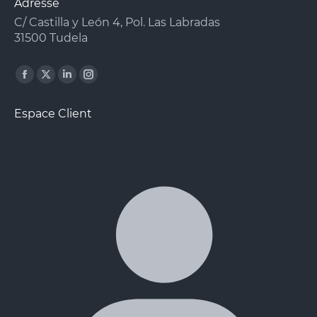
Adresse
C/ Castilla y León 4, Pol. Las Labradas
31500 Tudela
Facebook
X
Linkedin
Instagram
page
page
page
page
Espace Client
opens
opens
opens
opens
in
in
in
in
new
new
new
new
window
window
window
window