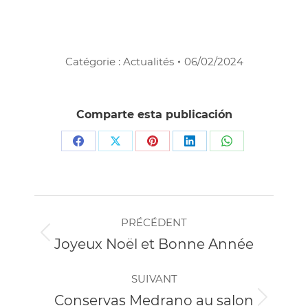
Catégorie :
Actualités
06/02/2024
Comparte esta publicación
Partager
Partager
Partager
Partager
Partager
sur
sur
sur
sur
sur
Facebook
X
Pinterest
LinkedIn
WhatsApp
Navigation
PRÉCÉDENT
article
Article
Joyeux Noël et Bonne Année
précédent
:
SUIVANT
Conservas Medrano au salon
Article