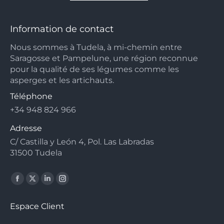
Information de contact
Nous sommes à Tudela, à mi-chemin entre
Saragosse et Pampelune, une région reconnue
pour la qualité de ses légumes comme les
asperges et les artichauts.
Téléphone
+34 948 824 966
Adresse
C/ Castilla y León 4, Pol. Las Labradas
31500 Tudela
Facebook
X
Linkedin
Instagram
page
page
page
page
Espace Client
opens
opens
opens
opens
in
in
in
in