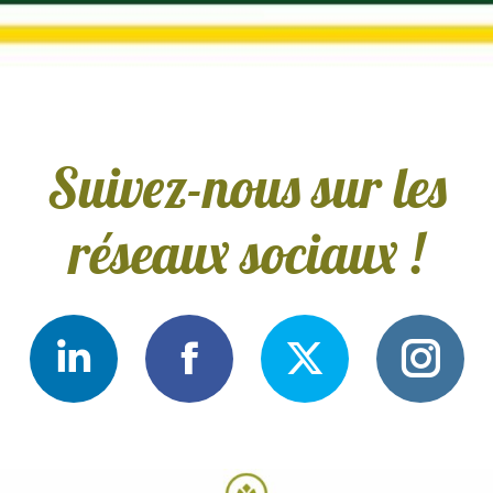
Suivez-nous sur les
réseaux sociaux !
Conservas
Conservas
Conservas
Con
Medrano
Medrano
Medrano
Med
Linkedin
Facebook
Twitter
Ins