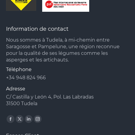
Information de contact
Nous sommes à Tudela, à mi-chemin entre
Saragosse et Pampelune, une région reconnue
pour la qualité de ses légumes comme les
asperges et les artichauts.
Téléphone
+34 948 824 966
Adresse
C/ Castilla y León 4, Pol. Las Labradas
31500 Tudela
Facebook
X
Linkedin
Instagram
page
page
page
page